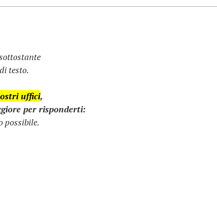
 sottostante
i testo.
stri uffici
,
giore per risponderti:
 possibile.