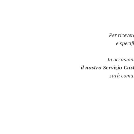
Per ricever
e speci
In occasio
il nostro Servizio Cu
sarà comun