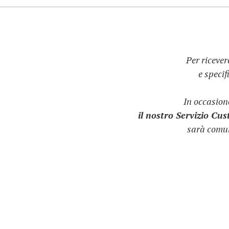
Per ricever
e speci
In occasio
il nostro Servizio Cu
sarà comun