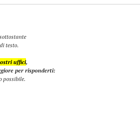
 sottostante
i testo.
stri uffici
,
giore per risponderti:
 possibile.