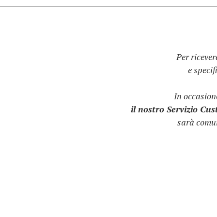
Per ricever
e speci
In occasio
il nostro Servizio Cu
sarà comun