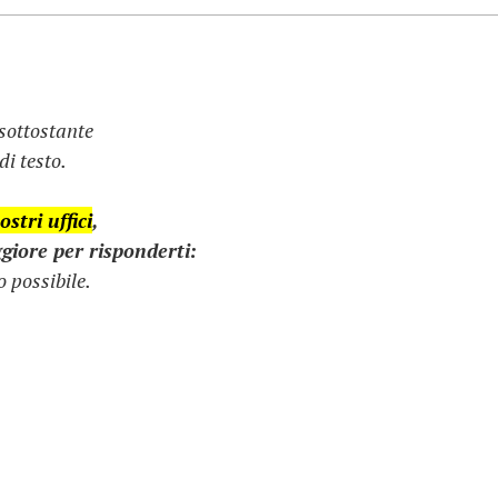
 sottostante
i testo.
stri uffici
,
giore per risponderti:
 possibile.