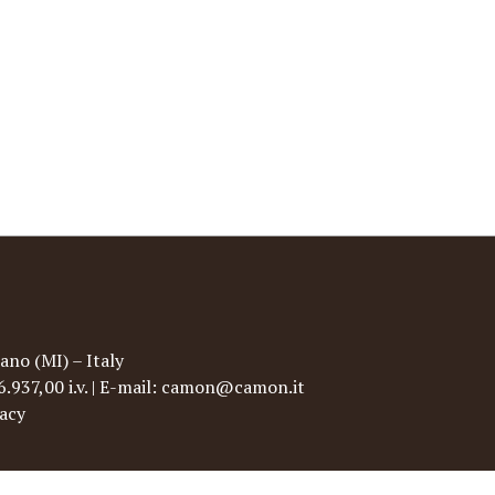
ano (MI) – Italy
96.937,00 i.v. | E-mail: camon@camon.it
vacy