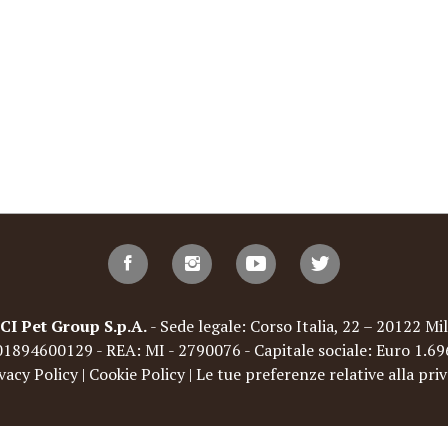
Pet Group S.p.A.
- Sede legale: Corso Italia, 22 – 20122 Mil
: 01894600129 - REA: MI - 2790076 - Capitale sociale: Euro 1.6
vacy Policy
|
Cookie Policy
|
Le tue preferenze relative alla pri