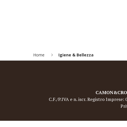
Home
Igiene & Bellezza
CAMON&CROCI 
C.F./P.IVA e n. iscr. Registro Imprese
Pri