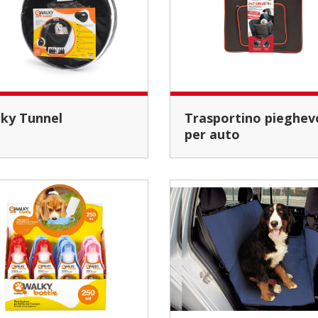
alky Tunnel
Trasportino pieghevole
per auto