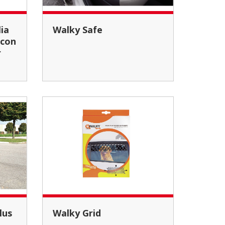
Walky Safe
 con
r
lus
Walky Grid