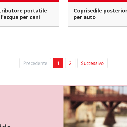
Coprisedile posteriore
 l’acqua per cani
per auto
Precedente
1
2
Successivo