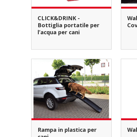
CLICK&DRINK -
Walky Hammock Seat
Bottiglia portatile per
Cov
l’acqua per cani
Rampa in plastica per
W
cani