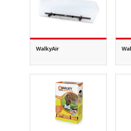
WalkyAir
W