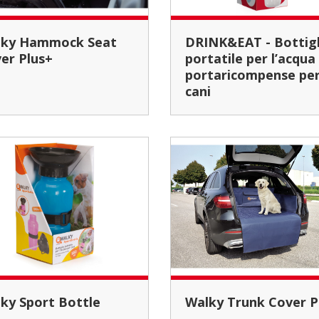
DRINK&EAT - Bottiglia
er Plus+
portatile per l’acqua
portaricompense pe
cani
alky Sport Bottle
Walky Trunk Cover P