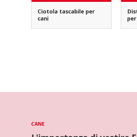
Ciotola tascabile per
Distributore portatile
cani
per
CANE