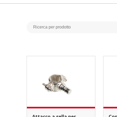
Attacco a sella per
Coprisedile anteriore