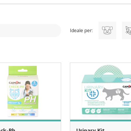
Ideale per:
eck-Ph
Urinary Kit