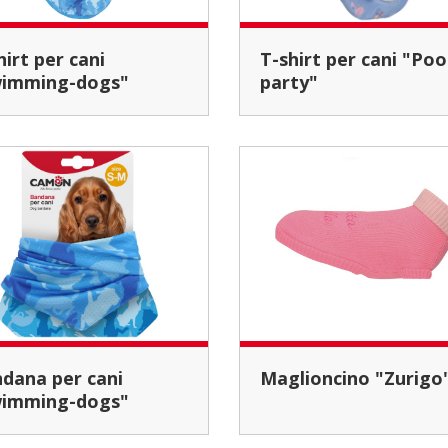
T-shirt per cani "Pool-
imming-dogs"
party"
Maglioncino "Zurigo
imming-dogs"