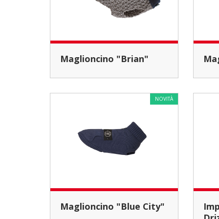
Maglioncino "Brian"
M
NOVITÀ
Maglioncino "Blue City"
Impermeabile "Pink
Dri