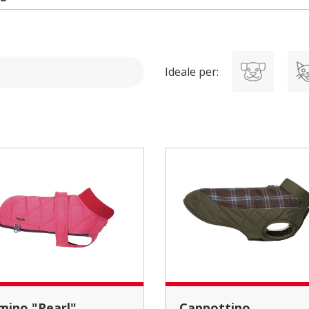
Ideale per:
umino "Pearl"
Cappottino