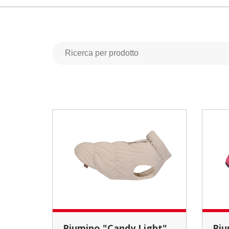
Piumino "Candy Light"
Pi