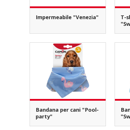
Impermeabile "Venezia"
T-shirt per cani
"Sw
Bandana per cani "Pool-
Bandana per cani
party"
"Sw