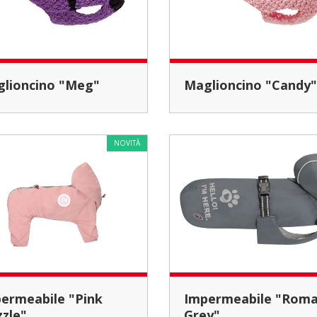
aglioncino "Meg"
Maglioncino "Candy"
NOVITÀ
Impermeabile "Roma
zzle"
Grey"