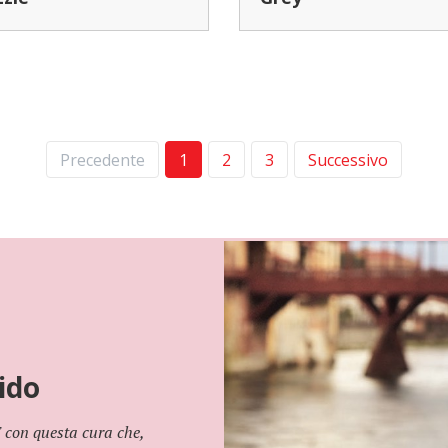
Precedente
1
2
3
Successivo
ido
 È con questa cura che,