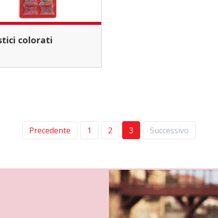
astici colorati
Precedente
1
2
3
Successivo