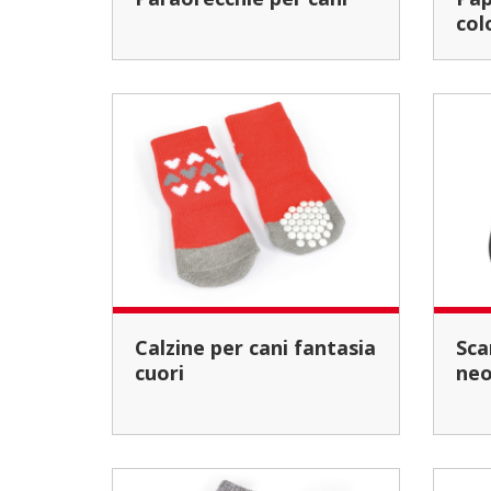
col
Calzine per cani fantasia
Scarpette per cani in
cuori
neo