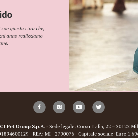
ido
 È con questa cura che,
ogni anno realizziamo
cane.
Pet Group S.p.A.
- Sede legale: Corso Italia, 22 – 20122 Mil
: 01894600129 - REA: MI - 2790076 - Capitale sociale: Euro 1.6