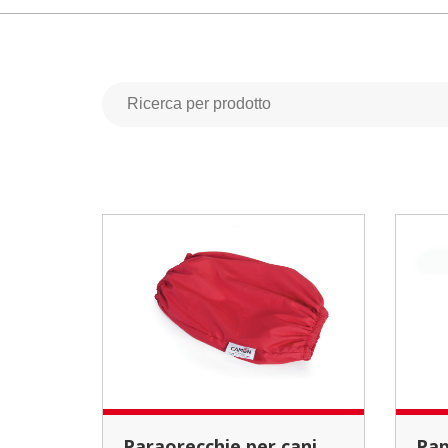
Paraorecchie per cani
Papillon regolabili in