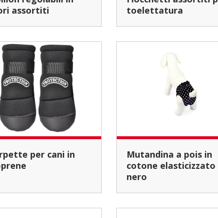
ori assortiti
toelettatura
Mutandina a pois in
prene
cotone elasticizzato 
nero