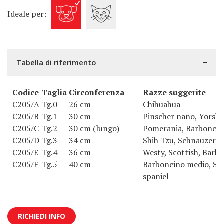
Ideale per:
Tabella di riferimento
Codice
Taglia
Circonferenza
Razze suggerite
C205/A
Tg.0
26 cm
Chihuahua
C205/B
Tg.1
30 cm
Pinscher nano, Yorshir
C205/C
Tg.2
30 cm (lungo)
Pomerania, Barboncino
C205/D
Tg.3
34 cm
Shih Tzu, Schnauzer 
C205/E
Tg.4
36 cm
Westy, Scottish, Barb
C205/F
Tg.5
40 cm
Barboncino medio, Sc
spaniel
RICHIEDI INFO