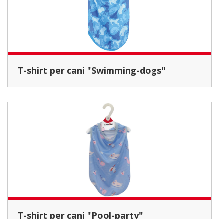
T-shirt per cani "Swimming-dogs"
T-shirt per cani "Pool-party"