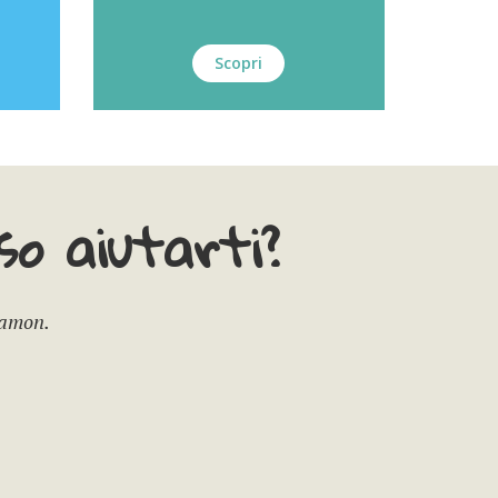
Scopri
o aiutarti?
Camon.