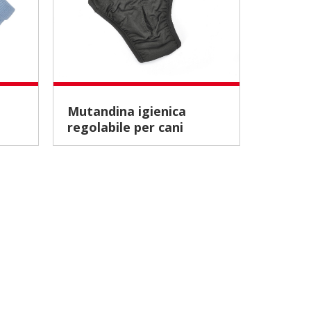
Mutandina igienica
Giubbotto da
regolabile per cani
salvat