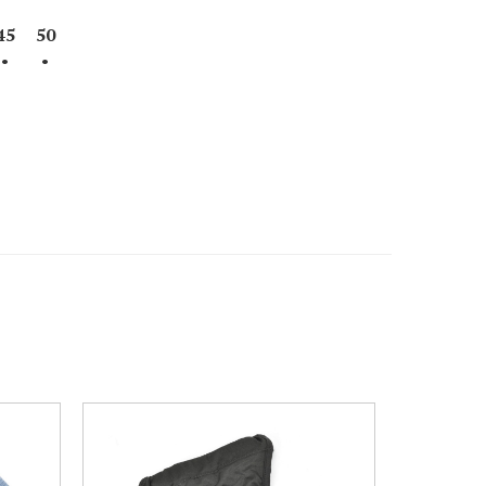
45
50
•
•