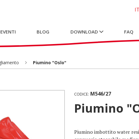
I
 EVENTI
BLOG
DOWNLOAD
FAQ
gliamento
Piumino "Oslo"
M546/27
CODICE:
Piumino "
Piumino imbottito water resi