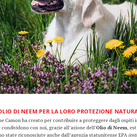
’OLIO DI NEEM PER LA LORO PROTEZIONE NATURA
che Camon ha creato per contribuire a proteggere dagli ospiti i
 condividono con noi, grazie all’azione dell’
Olio di Neem
, es
no state riconosciute anche dall’agenzia statunitense EPA
(ent