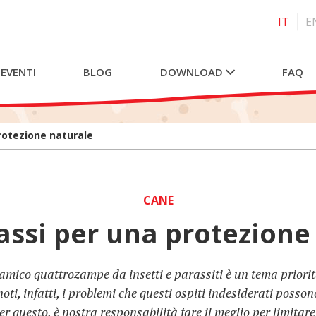
IT
E
 EVENTI
BLOG
DOWNLOAD
FAQ
protezione naturale
CANE
passi per una protezione
amico quattrozampe da insetti e parassiti è un tema prioritar
noti, infatti, i problemi che questi ospiti indesiderati posso
er questo, è nostra responsabilità fare il meglio per limitare