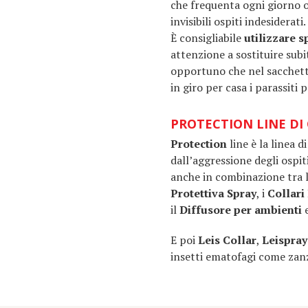
che frequenta ogni giorno o
invisibili ospiti indesiderati.
È consigliabile
utilizzare s
attenzione a sostituire sub
opportuno che nel sacchetto 
in giro per casa i parassiti
PROTECTION LINE DI
Protection
line
è la linea 
dall’aggressione degli ospit
anche in combinazione tra 
Protettiva
Spray
, i
Collari
il
Diffusore per ambienti
E poi
Leis Collar
,
Leispra
insetti ematofagi come zanz