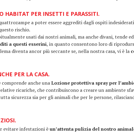
O HABITAT PER INSETTI E PARASSITI.
quattrozampe a poter essere aggrediti dagli ospiti indesiderati
questo rischio.
bitualmente usati dai nostri animali, ma anche divani, tende ed
iti a questi esserini
, in quanto consentono loro di riprodurs
blema diventa ancor più seccante se, nella nostra casa, vi è la
c
CHE PER LA CASA.
e
comprende anche una
Lozione protettiva spray per l’ambi
relative ricariche, che contribuiscono a creare un ambiente sf
 tutta sicurezza sia per gli animali che per le persone, rilascian
ZIOSI.
 evitare infestazioni è
un’attenta pulizia del nostro animal