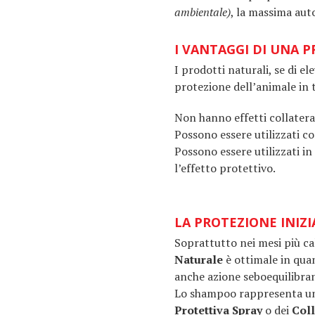
ambientale)
, la massima aut
I VANTAGGI DI UNA 
I prodotti naturali, se di e
protezione dell’animale in 
Non hanno effetti collatera
Possono essere utilizzati c
Possono essere utilizzati in
l’effetto protettivo.
LA PROTEZIONE INIZ
Soprattutto nei mesi più cal
Naturale
è ottimale in qua
anche azione seboequili­bra
Lo shampoo rappresenta una
Protettiva Spray
o dei
Coll