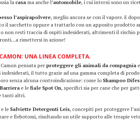
ssia la
casa
ma anche l’
automobile
, i cui interni sono un ric
pesso l’aspirapolvere
, meglio ancora se con il vapore. E dop
ito il sacchetto oppure a trattarlo con un apposito prodotto an
non resti traccia di ospiti indesiderati, altrimenti il rischio 
 pronti…a rimettersi in azione!
 CAMON: UNA LINEA COMPLETA.
di Camon pensata per
proteggere gli animali
da compagnia
e
i indesiderati, il tutto grazie ad una gamma completa di prodotti
loro senza alcuna controindicazione: come lo
Shampoo Difes
 Barriera
e le
fiale Spot On
, specifici sia per cane che per gatt
e tanti altri.
y
e le
Salviette
Detergenti Leis
, concepiti per proteggere l’an
are e flebotomi, risultando un utile supporto alle terapie vete