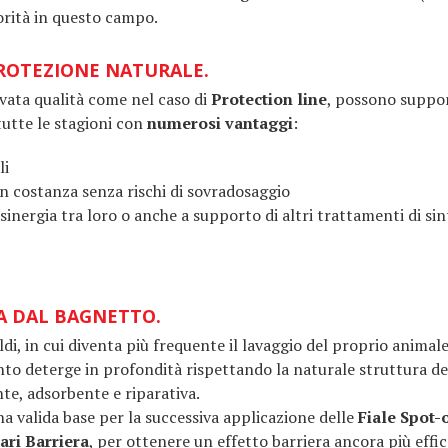
orità in questo campo.
PROTEZIONE NATURALE.
levata qualità come nel caso di
Protection line
, possono suppor
tutte le stagioni con
numerosi vantaggi
:
li
on costanza senza rischi di sovradosaggio
 sinergia tra loro o anche a supporto di altri trattamenti di s
IA DAL BAGNETTO.
di, in cui diventa più frequente il lavaggio del proprio animale
nto deterge in profondità rispettando la naturale struttura del
nte, adsorbente e riparativa.
 valida base per la successiva applicazione delle
Fiale Spot-
ari Barriera
, per ottenere un effetto barriera ancora più effic