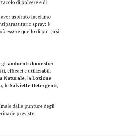
ettacolo di polvere e di
o aver aspirato facciamo
tiparassitario spray: è
può essere quello di portarsi
 gli
ambienti domestici
, efficaci e utilizzabili
a Naturale
, la
Lozione
o, le
Salviette Detergenti
,
imale dalle punture degli
rinarie previste.