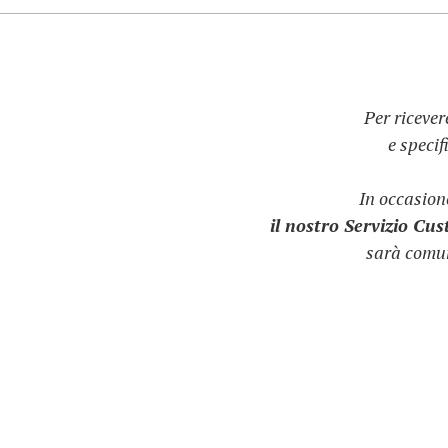
Per ricever
e speci
In occasio
il nostro Servizio Cu
sarà comun