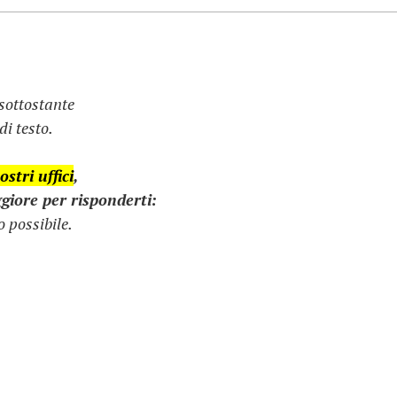
 sottostante
i testo.
stri uffici
,
giore per risponderti:
 possibile.