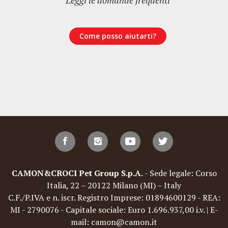
Leggi le domande frequenti
Come posso aiutarti?
CAMON&CROCI Pet Group S.p.A.
- Sede legale: Corso
Italia, 22 – 20122 Milano (MI) – Italy
C.F./P.IVA e n. iscr. Registro Imprese: 01894600129 - REA:
MI - 2790076 - Capitale sociale: Euro 1.696.937,00 i.v. | E-
mail: camon@camon.it