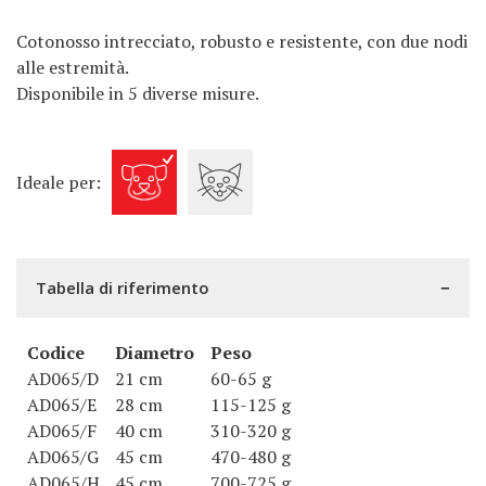
Cotonosso intrecciato, robusto e resistente, con due nodi
alle estremità.
Disponibile in 5 diverse misure.
Ideale per:
Tabella di riferimento
Codice
Diametro
Peso
AD065/D
21 cm
60-65 g
AD065/E
28 cm
115-125 g
AD065/F
40 cm
310-320 g
AD065/G
45 cm
470-480 g
AD065/H
45 cm
700-725 g