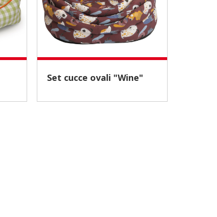
Set cucce ovali "Wine"
Cuccia