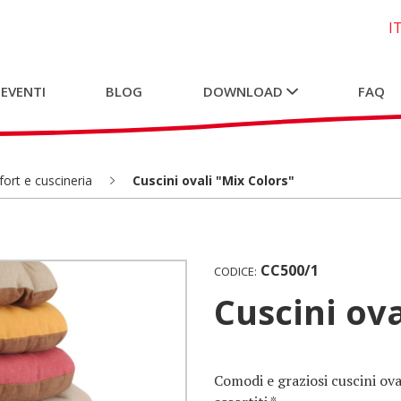
I
 EVENTI
BLOG
DOWNLOAD
FAQ
ort e cuscineria
Cuscini ovali "Mix Colors"
CC500/1
CODICE:
Cuscini ov
Comodi e graziosi cuscini oval