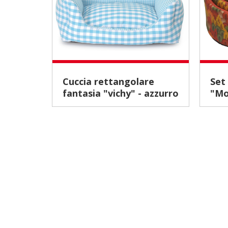
Cuccia rettangolare
Set cucce ovali
fantasia "vichy" - azzurro
"Mo