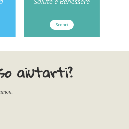
za
Salute e Benessere
Scopri
o aiutarti?
Camon.