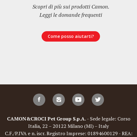
Scopri di più sui prodotti Camon.
Leggi le domande frequenti
Come posso aiutarti?
CAMON&CROCI Pet Group S.p.A.
- Sede legale: Corso
Italia, 22 – 20122 Milano (MI) – Italy
C.F./P.IVA e n. iscr. Registro Imprese: 01894600129 - REA: