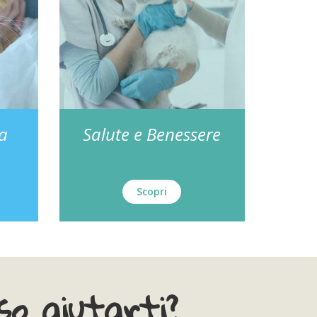
za
Salute e Benessere
Scopri
o aiutarti?