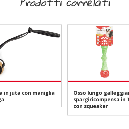
Prodotti correlati
Osso lungo galleggiante
ga
spargiricompensa in
con squeaker