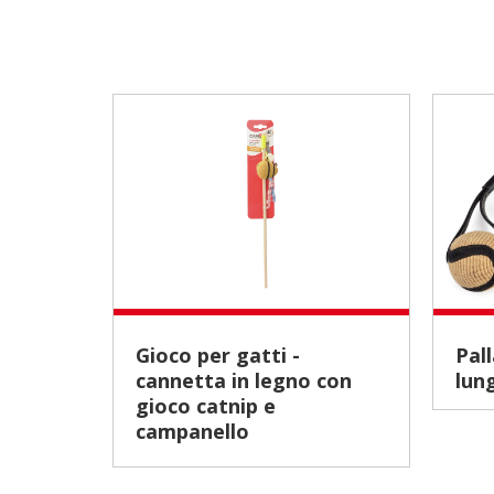
Gioco per gatti -
Palla in juta con maniglia
cannetta in legno con
lun
gioco catnip e
campanello