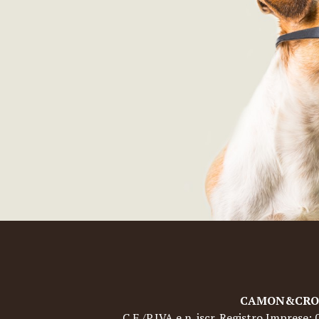
CAMON&CROCI 
C.F./P.IVA e n. iscr. Registro Imprese