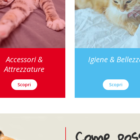
Accessori &
Igiene & Bellez
Attrezzature
Scopri
Scopri
Come poss