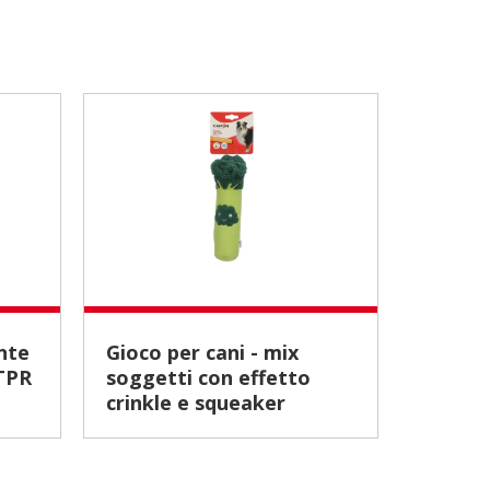
Gioco per cani - mix
Gioco per cani - Anatra in
 TPR
soggetti con effetto
canvas
crinkle e squeaker