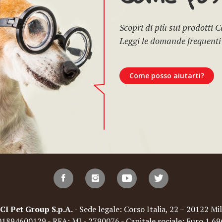
Scopri di più sui prodotti 
Leggi le domande frequenti
Come posso aiutarti?
Pet Group S.p.A.
- Sede legale: Corso Italia, 22 – 20122 Mil
: 01894600129 - REA: MI - 2790076 - Capitale sociale: Euro 1.6