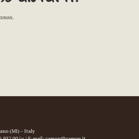
Camon.
ano (MI) – Italy
96.937,00 i.v. | E-mail: camon@camon.it