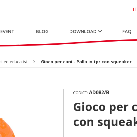
I
 EVENTI
BLOG
DOWNLOAD
FAQ
i ed educativi
Gioco per cani - Palla in tpr con squeaker
AD082/B
CODICE:
Gioco per cani - Palla in tpr
con squea