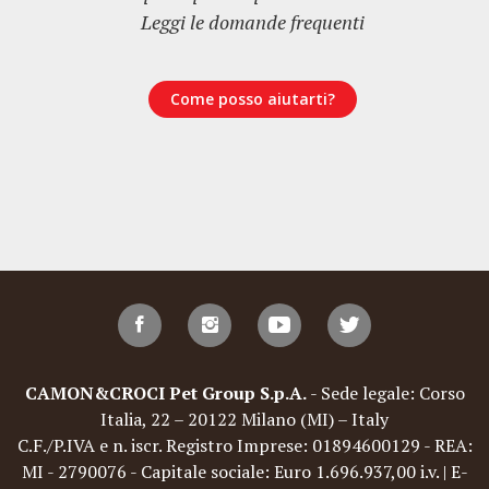
Leggi le domande frequenti
Come posso aiutarti?
CAMON&CROCI Pet Group S.p.A.
- Sede legale: Corso
Italia, 22 – 20122 Milano (MI) – Italy
C.F./P.IVA e n. iscr. Registro Imprese: 01894600129 - REA:
MI - 2790076 - Capitale sociale: Euro 1.696.937,00 i.v. | E-