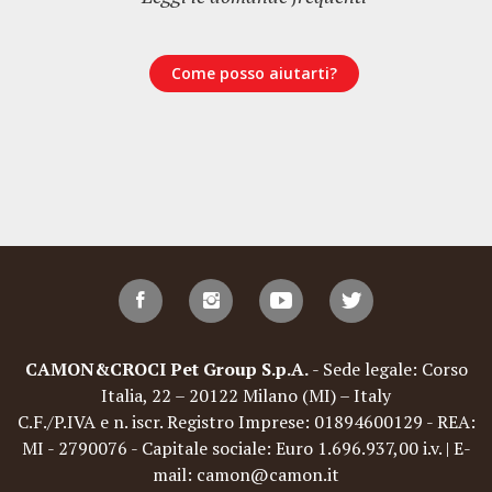
Come posso aiutarti?
CAMON&CROCI Pet Group S.p.A.
- Sede legale: Corso
Italia, 22 – 20122 Milano (MI) – Italy
C.F./P.IVA e n. iscr. Registro Imprese: 01894600129 - REA:
MI - 2790076 - Capitale sociale: Euro 1.696.937,00 i.v. | E-
mail: camon@camon.it