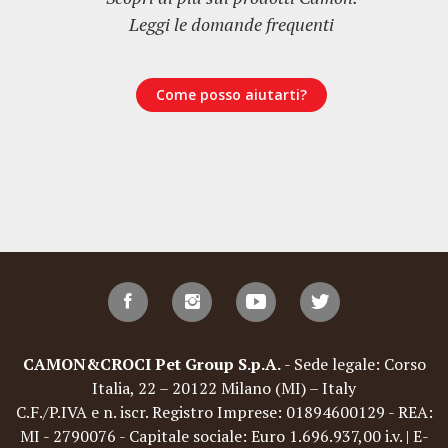
Leggi le domande frequenti
Come posso aiutarti?
CAMON&CROCI Pet Group S.p.A.
- Sede legale: Corso
Italia, 22 – 20122 Milano (MI) – Italy
C.F./P.IVA e n. iscr. Registro Imprese: 01894600129 - REA:
MI - 2790076 - Capitale sociale: Euro 1.696.937,00 i.v. | E-