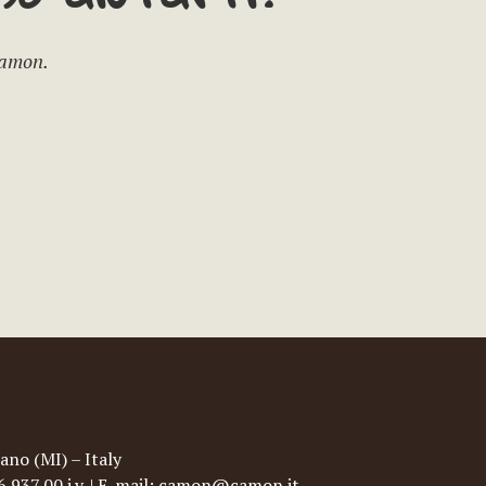
Camon.
ano (MI) – Italy
96.937,00 i.v. | E-mail: camon@camon.it