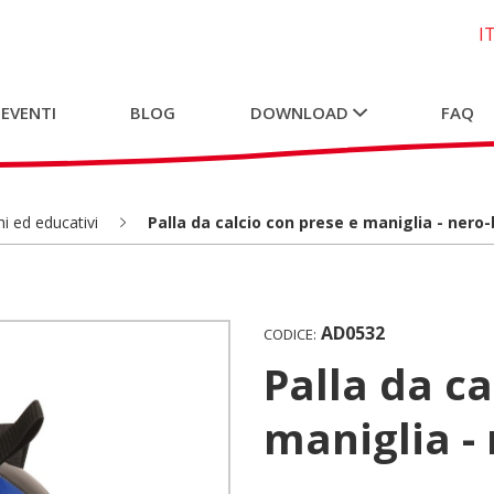
I
 EVENTI
BLOG
DOWNLOAD
FAQ
i ed educativi
Palla da calcio con prese e maniglia - nero-
AD0532
CODICE:
Palla da calcio con prese e
maniglia -