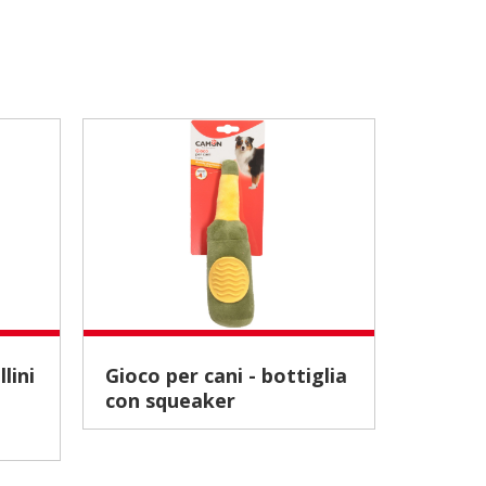
Gioco per cani - bottiglia
Gioco per cani - maialino
con squeaker
ed ele
con sq