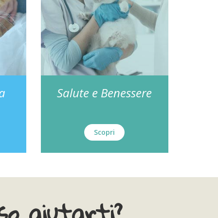
za
Salute e Benessere
Scopri
o aiutarti?