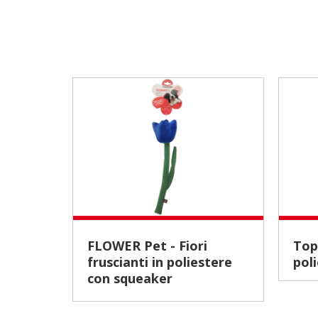
FLOWER Pet - Fiori
Topino maculato in
fruscianti in poliestere
pol
con squeaker