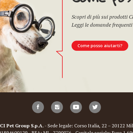
Scopri di più sui prodotti 
Leggi le domande frequenti
Come posso aiutarti?
Pet Group S.p.A.
- Sede legale: Corso Italia, 22 – 20122 Mil
: 01894600129 - REA: MI - 2790076 - Capitale sociale: Euro 1.6