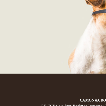
CAMON&CROCI 
C.F./P.IVA e n. iscr. Registro Imprese