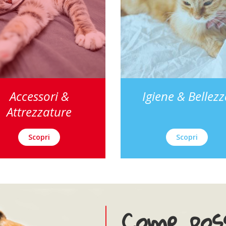
Accessori &
Igiene & Bellez
Attrezzature
Scopri
Scopri
Come poss