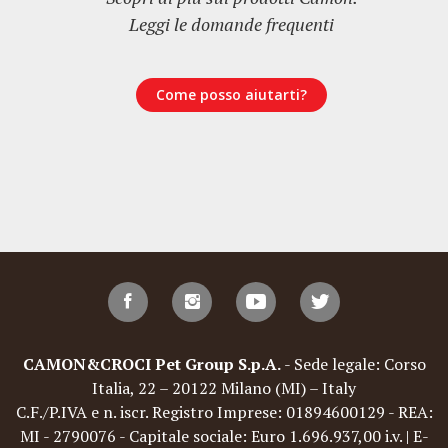
Leggi le domande frequenti
Come posso aiutarti?
CAMON&CROCI Pet Group S.p.A.
- Sede legale: Corso
Italia, 22 – 20122 Milano (MI) – Italy
C.F./P.IVA e n. iscr. Registro Imprese: 01894600129 - REA:
MI - 2790076 - Capitale sociale: Euro 1.696.937,00 i.v. | E-