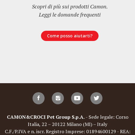
Scopri di più sui prodotti Camon.
Leggi le domande frequenti
Come posso aiutarti?
CAMON&CROCI Pet Group S.p.A.
- Sede legale: Corso
Italia, 22 – 20122 Milano (MI) – Italy
C.F./P.IVA e n. iscr. Registro Imprese: 01894600129 - REA: