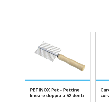
PETINOX Pet - Pettine
Cardatore con denti
lineare doppio a 52 denti
curv