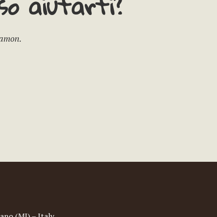
o aiutarti?
Camon.
ano (MI) – Italy