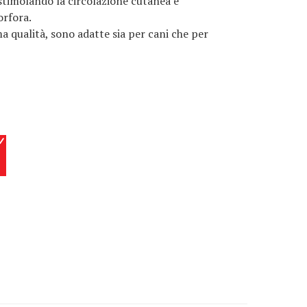
timolando la circolazione cutanea e
orfora.
a qualità, sono adatte sia per cani che per