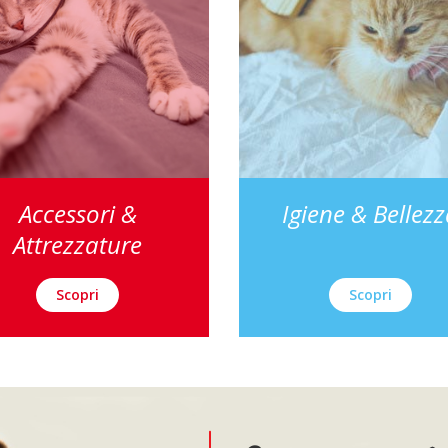
Accessori &
Igiene & Bellez
Attrezzature
Scopri
Scopri