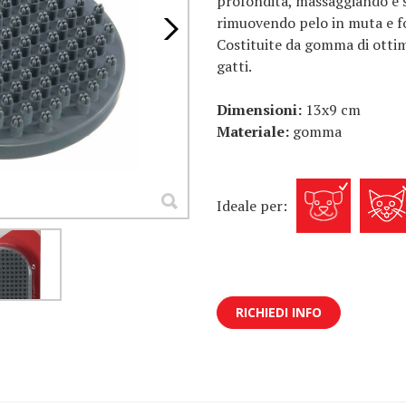
profondità, massaggiando e s
rimuovendo pelo in muta e f
Costituite da gomma di ottim
gatti.
Dimensioni:
13x9 cm
Materiale:
gomma
Ideale per:
RICHIEDI INFO