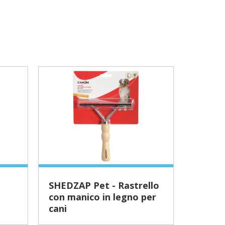
SHEDZAP Pet - Rastrello
Taglianodi a rastrello a
con manico in legno per
lame c
cani