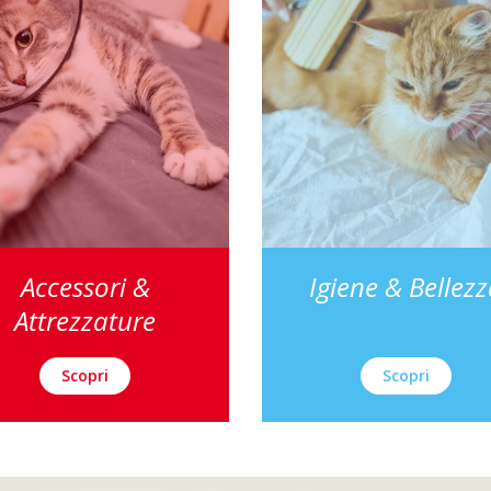
Accessori &
Igiene & Bellez
Attrezzature
Scopri
Scopri