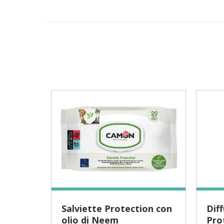
Salviette Protection con
Diffusore Ambiente
olio di Neem
Prot