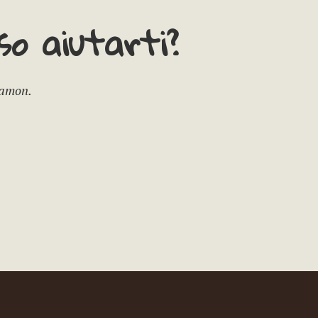
o aiutarti?
Camon.