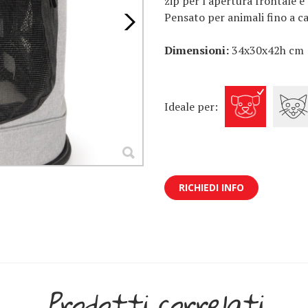
zip per l'apertura frontale e 
Pensato per animali fino a ca
Dimensioni:
34x30x42h cm
Ideale per:
RICHIEDI INFO
Prodotti correlati