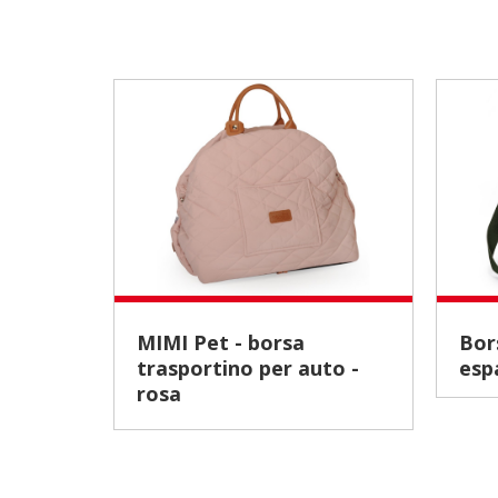
MIMI Pet - borsa
Borsa trasportino
trasportino per auto -
esp
rosa