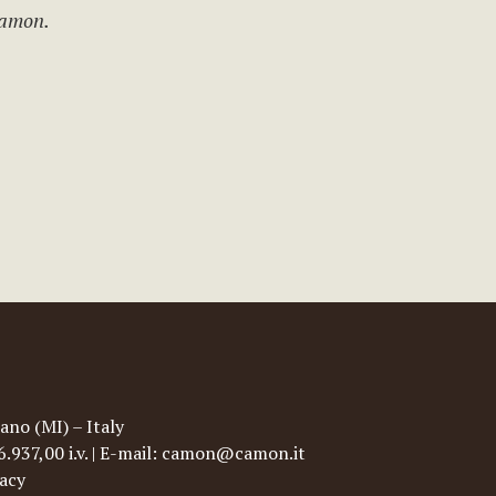
Camon.
ano (MI) – Italy
96.937,00 i.v. | E-mail: camon@camon.it
vacy