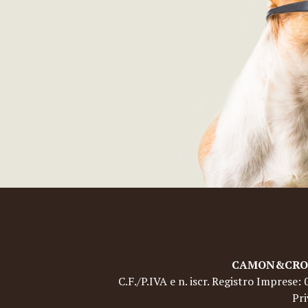
CAMON&CROCI 
C.F./P.IVA e n. iscr. Registro Imprese
Pri