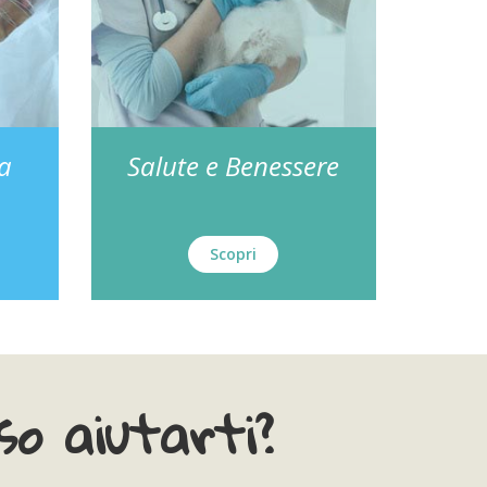
za
Salute e Benessere
Scopri
o aiutarti?