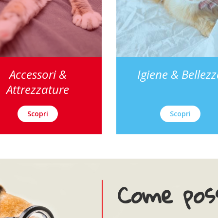
Accessori &
Igiene & Bellez
Attrezzature
Scopri
Scopri
Come poss