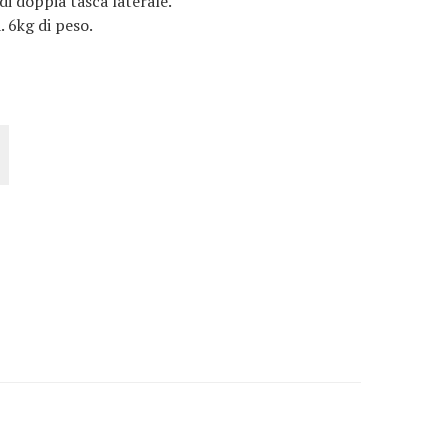
di doppia tasca laterale.
. 6kg di peso.