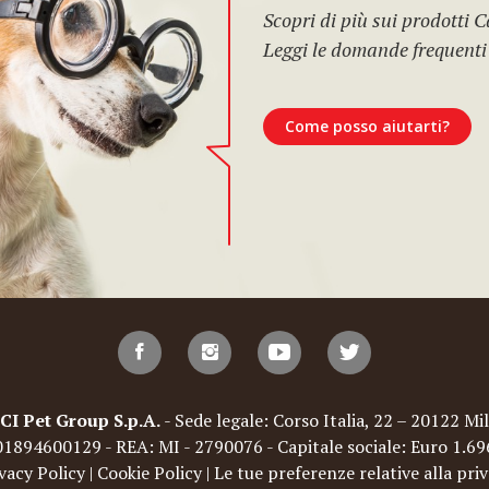
Scopri di più sui prodotti 
Leggi le domande frequenti
Come posso aiutarti?
Pet Group S.p.A.
- Sede legale: Corso Italia, 22 – 20122 Mil
: 01894600129 - REA: MI - 2790076 - Capitale sociale: Euro 1.6
vacy Policy
|
Cookie Policy
|
Le tue preferenze relative alla pri