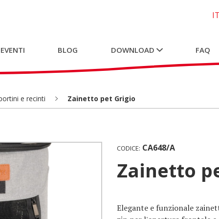
I
 EVENTI
BLOG
DOWNLOAD
FAQ
ortini e recinti
Zainetto pet Grigio
CA648/A
CODICE:
Zainetto p
Elegante e funzionale zainett