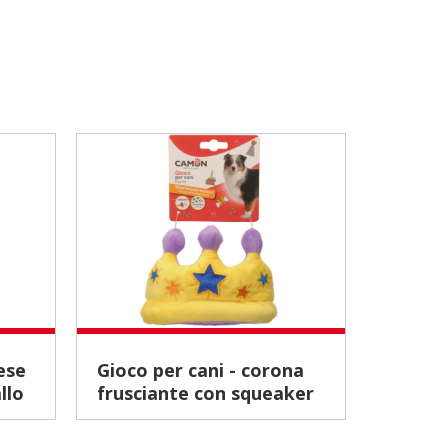
Gioco per cani - corona
PLAY Puff - Palline in TPR
llo
frusciante con squeaker
con no