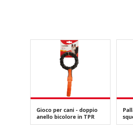
Gioco per cani - doppio
Palla in foam TPR con
anello bicolore in TPR
squ