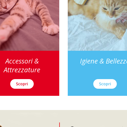
Accessori &
Igiene & Bellez
Attrezzature
Scopri
Scopri