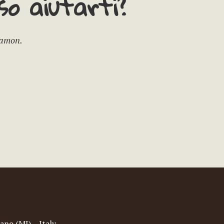
o aiutarti?
Camon.
ano (MI) – Italy