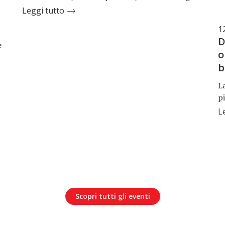
Leggi tutto
1
D
e
o
b
L
pi
L
Scopri tutti gli eventi