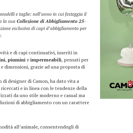
modelli e taglie: nell’anno in cui festeggia il
a la sua
Collezione di Abbigliamento 25-
lezione esclusiva di capi d’abbigliamento per
.
tà e di capi continuativi, inseriti in
ini
,
piumini
e
impermeabili
, pensati per
e e dimensioni, grazie ad una proposta di
m di designer di Camon, ha dato vita a
ricercati e in linea con le tendenze della
izzati da uno stile moderno e casual ma
oluzioni di abbigliamento con un carattere
odità all’animale, consentendogli di