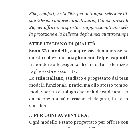
Stile, comfort, vestibilità, per un’ampia selezione di 
suo 40esimo anniversario di storia, Camon present
26
, per offrire a proprietari e appassionati una se
la protezione e la bellezza degli amici quattrozampe
STILE ITALIANO DI QUALITÀ…
Sono 33 i modelli
, comprensivi di numerose novi
questa collezione:
maglioncini
,
felpe
,
cappott
rispondere alle esigenze di cani di tutte le razz
taglie vasta e assortita.
Lo
stile italiano
, studiato e progettato dal tea
modelli funzionali, pratici ma allo stesso tempo 
moda: per un catalogo che include capi caratter
anche opzioni più classiche ed eleganti, tutte s
specifico.
…PER OGNI AVVENTURA.
Ogni modello è stato progettato per offrire com